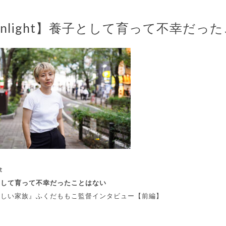
Enlight】養子として育って不幸だっ
t
として育って不幸だったことはない
いしい家族』ふくだももこ監督インタビュー【前編】